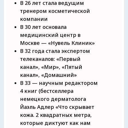
длительностью 15 минут
Записаться на вебинар
ЭКЗОСОМЫ
EX
O'LUTION
На
вебинаре
мы
расскажем
Пропустить блок