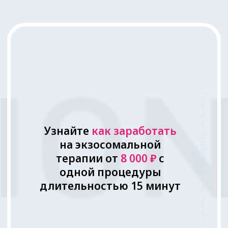
ЭКЗОСОМЫ
EX
O'LUTION
О экзосомах
Ex
o’Lution
Показать