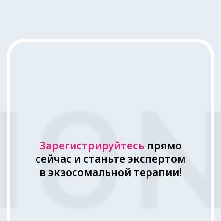
Научно доказанная
эффективность
Научно доказанная
эффективность
Ex
o’Lution разработан на основе
научных исследований и
клинических испытаний
1
использует передовую технологию
доставки активных веществ
Инновационная технология
Ex
o’Lution использует передовую
технологию доставки активных
веществ