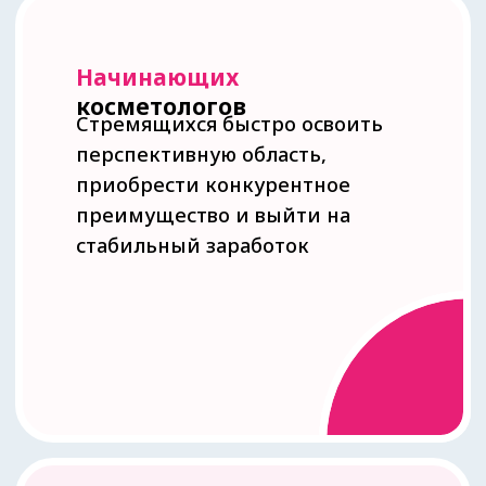
Владельцев
и
управляющих
косметологических
клиник и салонов
Заинтересованных во
внедрении новых технологий и
привлечении премиум -
клиентов. Терапия с
экзосомами - это возможность
значительно повысить
доходность вашего бизнеса
Специалистов, желающих
повысить
квалификацию
Стремящихся быть в курсе
последних тенденций в мире
косметологии, развиваться