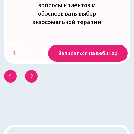
красоты», итальянского
косметолога Кристины
Фогацци «Циничный гид по
целлюлиту», французского
профессора дерматолога
Лоран Мизери «Кожа, как у
тебя дела?»)
В 36 запустила онлайн-школу
«Здоровая кожа»
В 38 открыла клинику в
центре Москвы
Подробнее
Записаться на вебинар
Ахмедбаева
Инга
Александровна