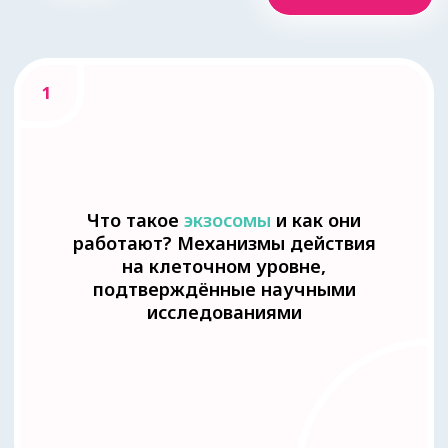
Записаться на вебинар
ЭКЗОСОМЫ
EX
O'LUTION
Преимущества
Ex
o’Lution
Показать