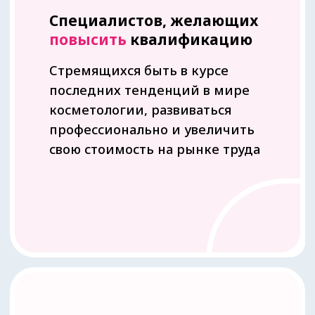
ЭКЗОСОМЫ
EX
O'LUTION
Зачем
вам это
обучение?
Пропустить блок