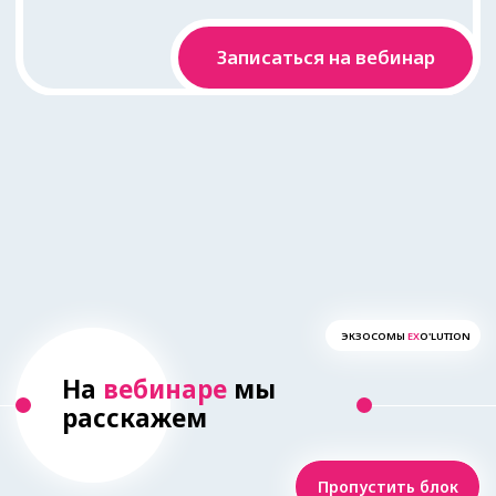
мощный комплекс экзосом,
предназначенный для восстановления
Ex
o’Lution
– это передовая
омоложения
разработка компании Jetema,
представляющая собой
мощный
комплекс экзосом,
предназначенный для
интенсивного восстановления,
омоложения и улучшения
качества кожи. Это не просто
косметическое средство, а
интеллектуальная система
доставки активных веществ,
работающая на клеточном
уровне.
Подробнее