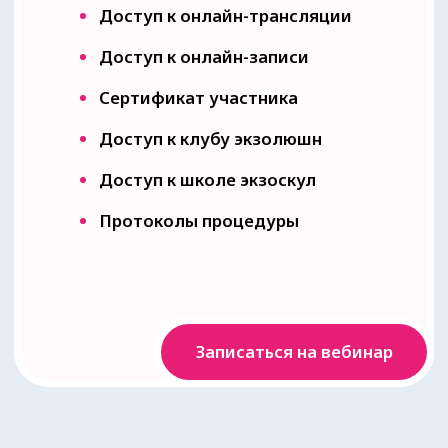
ЭКЗОСОМЫ
EX
O'LUTION
Почему
выбирают
Ex
o’Lution?
Показать