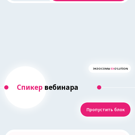
также на
коррекции рубцовых
изменений и восстановлении
пациентов после пластических
операций
.
Автор научных публикаций и
клинических исследований в
области косметологии и
дерматологии.
Постоянный спикер
профессиональных форумов,
конференций и съездов в
России, СНГ, Европе и США.
Участник международных
коллабораций и экспертных
групп в сфере эстетической
медицины.
«Для меня эстетическая медицина —
это синтез науки, технологий и
уважения к индивидуальности
каждого пациента. Я стремлюсь
передавать коллегам не только