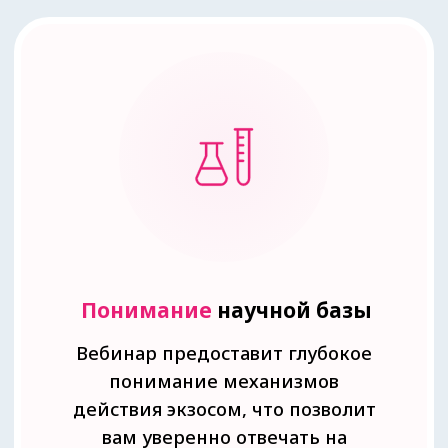
В 26 лет стала ведущим
тренером косметической
компании
В 30 лет основала
медицинский центр в
Москве — «Нувель Клиник»
В 32 года стала экспертом
телеканалов: «Первый
канал», «Мир», «Пятый
канал», «Домашний»
В 33 — научным редактором
4 книг (бестселлера
немецкого дерматолога
Йаэль Адлер «Что скрывает
кожа. 2 квадратных метра,
которые диктуют как нам
жить», корейского
косметолога Винни Ли
«Корейская философия