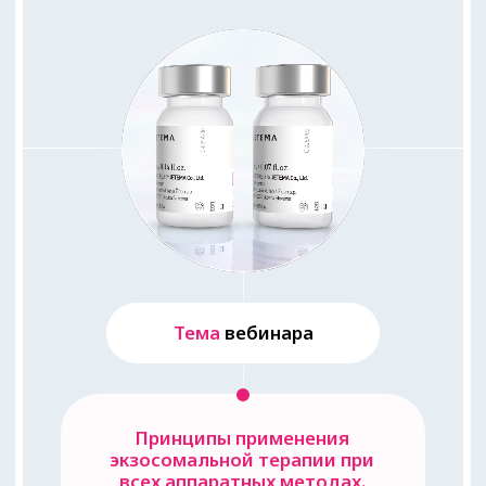
Принципы применения
экзосомальной терапии при
всех аппаратных методах.
Сочетанные протоколы.
Записаться на вебинар
ЭКЗОСОМЫ
EX
O'LUTION
Вебинар
идеально
подойдет для
Пропустить блок
Косметологов с