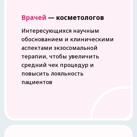
профессионально и увеличить
свою стоимость на рынке труда
Тех, кто
устал
от
уколов красоты
Кому интересны передовые
методы омоложения на
клеточном уровне, без
хирургического вмешательства,
открывая новые возможности
для премиального ухода