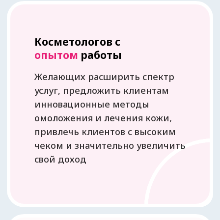
Врачей
—
косметологов
Интересующихся научным
обоснованием и клиническими
аспектами экзосомальной
терапии, чтобы увеличить
средний чек процедур и
повысить лояльность
пациентов