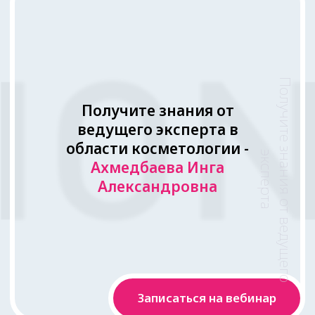
Кандидат медицинских
наук, главный врач,
косметолог,
физиотерапевт.
Международный
сертифицированный
клинический тренер по
аппаратным методикам
компаний Candela,
Cynosure, Sciton, Merz,
Sinclair, Classys, Venus.
Инга Александровна
—
признанный эксперт в области
эстетической медицины с
международным уровнем
подготовки и уникальным
клиническим опытом.
Она специализируется на
создании сочетаемых
протоколов аппаратного
омоложения лица и тела
, а