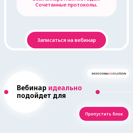
опытом
работы
Желающих расширить спектр
услуг, предложить клиентам
инновационные методы
омоложения и лечения кожи,
привлечь клиентов с высоким
чеком и значительно увеличить
свой доход
Начинающих
косметологов
Стремящихся быстро освоить
перспективную область,
приобрести конкурентное
преимущество и выйти на
стабильный заработок