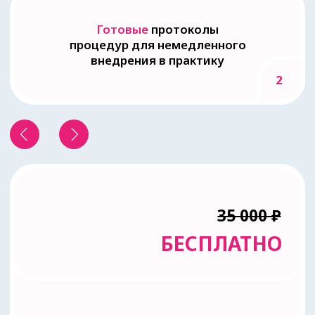
Пигментация и
неровный тон кожи
Акне и постакне
Воспаление и
раздражение кожи
Сухость и
обезвоженность кожи