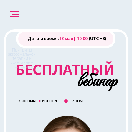
Дата и время:
13 мая| 10:00
(UTC +3)
Принципы
экзосомальной
терапии и
сочетанные
БЕСПЛАТНЫЙ
протоколы
вебинар
ЭКЗОСОМЫ
EX
O'LUTION
ZOOM