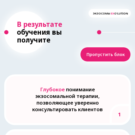
4
ЭКЗОСОМЫ
EX
O'LUTION
Ex
o’Lution
решает
следующие
проблемы
Показать
Морщины и потеря
упругости кожи