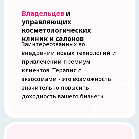
Узнать больше об экзосомальной терапии
Наш вебинар будет
полезен
всем, кто хочет узнать
больше об экзосомальной
терапии, понять её
возможности, научиться
применять её на практике
и
монетизировать
эти
знания, увеличив доход и
прибыль своего бизнеса!
Записаться на вебинар