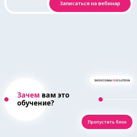
ЭКЗОСОМЫ
EX
O'LUTION
Спикер
вебинара
Пропустить блок
Самоделкина
Ксения
Александровна
Практикующий врач-
косметолог,
дерматовенеролог,
трихолог, организатор
здравоохранения и
общественного
здоровья